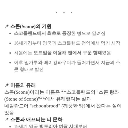
📌
스콘(Scone)의 기원
스코틀랜드에서 최초로 등장
한 빵으로 알려짐
16세기경부터 영국과 스코틀랜드 전역에서 먹기 시작
처음에는
오트밀을 이용해 팬에서 구운 형태
였음
이후 밀가루와 베이킹파우더가 들어가면서 지금의 스
콘 형태로 발전
📌
이름의 유래
스콘(Scone)이라는 이름은 **스코틀랜드의 "스콘 왕좌
(Stone of Scone)"**에서 유래했다는 설과
네덜란드어 "schoonbrood" (깨끗한 빵)에서 왔다는 설이
있음.
📌
스콘과 애프터눈 티 문화
19세기 영국
빅토리아 여왕 시대
부터