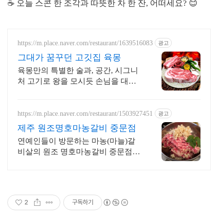
☕ 오늘 스콘 한 조각과 따뜻한 차 한 잔, 어떠세요? 😊
https://m.place.naver.com/restaurant/1639516083
광고
그대가 꿈꾸던 고깃집 육몽
육몽만의 특별한 술과, 공간, 시그니
처 고기로 왕을 모시듯 손님을 대접
합니다
https://m.place.naver.com/restaurant/1503927451
광고
제주 원조명호마농갈비 중문점
연예인들이 방문하는 마농(마늘)갈
비살의 원조 명호마농갈비 중문점입
니다.
2
구독하기