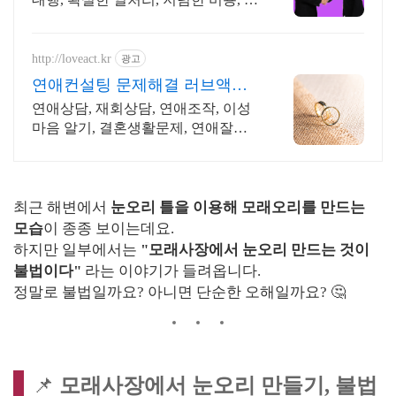
국출장 2011년 개업 최다 이용업체,
압도적 재이용율
http://loveact.kr
광고
연애컨설팅 문제해결 러브액트
실전경험이 가장 많은 업체
연애상담, 재회상담, 연애조작, 이성
마음 알기, 결혼생활문제, 연애잘하
는법 다양한 상황 처리가능업체, 현
실적으로 도움이 되는 상담, 일단 문
의부탁드립니다.
최근 해변에서
눈오리 틀을 이용해 모래오리를 만드는
모습
이 종종 보이는데요.
하지만 일부에서는
"모래사장에서 눈오리 만드는 것이
불법이다"
라는 이야기가 들려옵니다.
정말로 불법일까요? 아니면 단순한 오해일까요? 🤔
📌
모래사장에서 눈오리 만들기, 불법