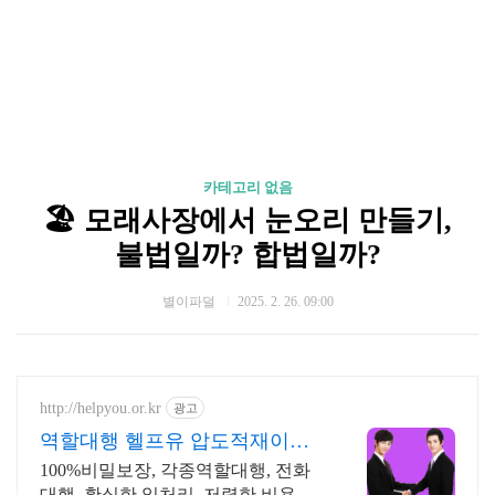
카테고리 없음
🏖️ 모래사장에서 눈오리 만들기,
불법일까? 합법일까?
별이파덜
2025. 2. 26. 09:00
http://helpyou.or.kr
광고
역할대행 헬프유 압도적재이용
역할대행, 상황연출 전문업체
100%비밀보장, 각종역할대행, 전화
대행, 확실한 일처리, 저렴한 비용, 전