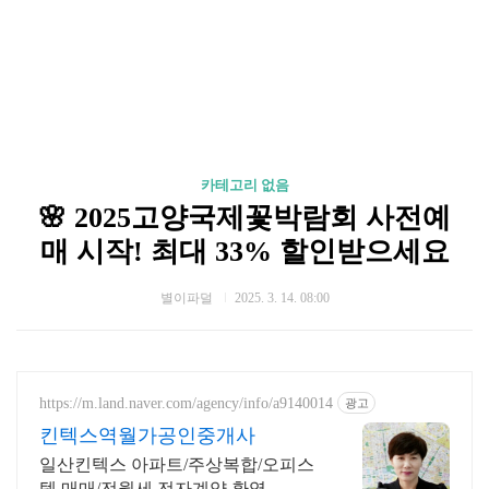
카테고리 없음
🌸 2025고양국제꽃박람회 사전예
매 시작! 최대 33% 할인받으세요
별이파덜
2025. 3. 14. 08:00
https://m.land.naver.com/agency/info/a9140014
광고
킨텍스역월가공인중개사
일산킨텍스 아파트/주상복합/오피스
텔 매매/전월세 전자계약 환영.