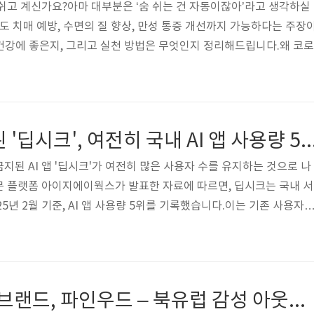
쉬고 계신가요?아마 대부분은 ‘숨 쉬는 건 자동이잖아’라고 생각하실 
도 치매 예방, 수면의 질 향상, 만성 통증 개선까지 가능하다는 주장
 건강에 좋은지, 그리고 실천 방법은 무엇인지 정리해드립니다.왜 코로
로 숨 쉬면 몸은 전투 상태로 인식합니다입을 벌리고 숨을 쉬면 뇌는 
하게 활성화되어 스트레스, 긴장, 근육 긴장, 혈류 감소가 발생합니다.
로 이어집니다.2. 입으로 숨 쉬면 수면의 질이 떨어집니다..
📢 서비스 중단된 '딥시크', 여전히 국내 AI 앱 사용량 
지된 AI 앱 '딥시크'가 여전히 많은 사용자 수를 유지하는 것으로 나
문 플랫폼 아이지에이웍스가 발표한 자료에 따르면, 딥시크는 국내 서
5년 2월 기준, AI 앱 사용량 5위를 기록했습니다.이는 기존 사용자
, 정부의 서비스 중단 조치가 사용자 이탈로 직결되지 않는다는 점
 AI 앱 사용자 수 TOP 5아이지에이웍스의 리포트에 따르면, 2025년 
 순위는 다음과 같습니다.순위AI 앱사용자 수(만 명)1위챗GPT387만 
85만 명4위퍼플렉시티42만 명5위딥시크40만 명🔍 주목할 점챗GP
🏕️ 자연을 품은 브랜드, 파인우드 – 북유럽 감성 아웃도어의 새로운 선택