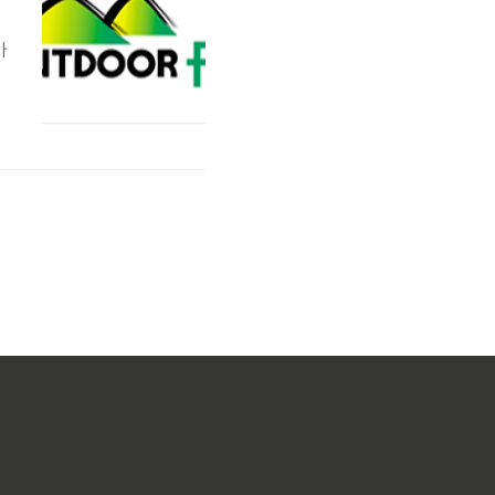
아
덴
은
비