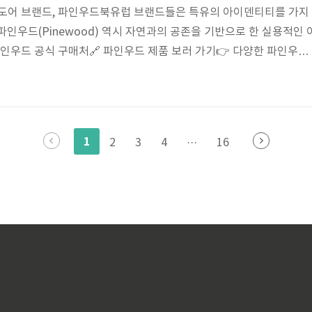
웃도어 브랜드, 파인우드북유럽 브랜드들은 특유의 아이덴티티를 가지
파인우드(Pinewood) 역시 자연과의 공존을 기반으로 한 실용적인 
파인우드 공식 구매처🔗 파인우드 제품 보러 가기👉 다양한 파인우드
 😊🌿🌍 파인우드는 어떤 브랜드인가요?파인우드는 1996년 스웨
생한 브랜드로,넓은 숲과 호수를 배경으로 실용적이면서도 자연 친화
고 있습니다.💡 파인우드의 특징✔ 스칸디나비아 감성 – 자연을 닮
 – 거친 환경에서도 오래가는 소재 사용✔ 합리적인 가격대 – 가성
1
2
3
4
···
16
 vs 서유럽..