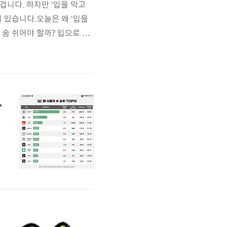
겁니다. 하지만 ‘입을 막고
이 있습니다.오늘은 왜 ‘입을
 숨 쉬어야 할까? 입으로 숨
"생존 위기 상태"로 인식합니
이는 곧 혈액순환 저하 → 기
5위권 기록 🚀
가
을
2
명
T