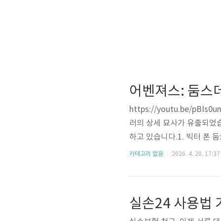
어벤져스: 둠스데
https://youtu.be/p
러의 상세 묘사가 유출되었습
하고 있습니다.1. 빅터 폰
의 흔적을 완벽히 지웠습니다
카테고리 없음
2026. 4. 20. 17:37
인격체로서의 닥터 둠임을 
의 통합 시퀀스예고편의 시작점