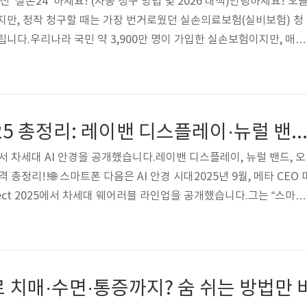
 '실손24' 하세요! (자동 청구 방법 및 2026 대책)안녕하세요! 오
지만, 정작 청구할 때는 가장 번거로웠던 실손의료보험(실비보험) 청
립니다.우리나라 국민 약 3,900만 명이 가입한 실손보험이지만, 매년
구하지 않고 포기하는 보험금이 무려 수천억 원에 달한다고 하죠. 이
 이 문제를 완전히 해결할 수 있게 되었습니다.1. 실손24 서비스란 무
이 영수증이나 진단서를 발급받아 보험사에 팩스를 보내거나 사진을 
 하지만 실손24는 병원 전산망과 보험사 전산망을 직접 연결하는 방
메타 커넥트 2025 총정리: 레이밴 디스플레이·뉴럴 밴드·오클리 뱅가드 
서 요..
서 차세대 AI 안경을 공개했습니다.레이밴 디스플레이, 뉴럴 밴드, 오
총정리!!🌐 스마트폰 다음은 AI 안경 시대2025년 9월, 메타 CEO 
nect 2025에서 차세대 웨어러블 라인업을 공개했습니다.그는 “스마트
플랫폼은 AI 안경”이라 선언하며, 레이밴과 오클리의 신형 제품을 선보
 2 (Ray-Ban Meta, $379)배터리 2배 증가 → 하루 종일 사용 가
명하고 부드러운 기록)Conversation Focus: 시끄러운 곳에서 대화
& 리미티드 에디션 프레임 출시👉 가격: $379~ (..