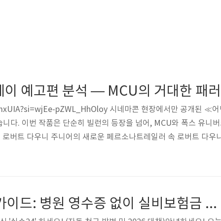
이 예고편 분석 — MCU의 거대한 패
BIs0umxUIA?si=wjEe-pZWL_HhOloy 시네마콘 현장에서만 공개
니다. 이번 작품은 단순히 빌런의 등장을 넘어, MCU와 폭스 유니
 둠: 로버트 다우니 주니어의 새로운 페르소나트레일러 속 로버트 다우
. 흉터로 가득한 얼굴과 라틴 억양의 나레이션은 그가 '멀티버스의 토
강조합니다. 이는 캐릭터의 신비감과 공포감을 동시에 극대화하는 연출
인 '폐허가 된 엑스맨 저택'은 상징적입니다. MCU 6..
실손24 사용법 가이드: 병원 영수증 없이 실비보험금 받는 법 (최신)