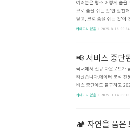
여러분은 평소 어떻게 숨을 
코로 숨을 쉬는 것’만 실천해
닫고, 코로 숨을 쉬는 것’이
쉬면 생기는 문제들1. 입으
카테고리 없음
2025. 8. 16. 00:34
다.그 결과 교감신경이 과도
억력 저하 → 치매 위험 증가
국내에서 신규 다운로드가 금
타났습니다.데이터 분석 전
비스 중단에도 불구하고 202
여전히 앱을 이용하고 있으며
카테고리 없음
2025. 3. 14. 09:16
시사합니다.📊 2025년 2월
월 기준 국내 AI 앱 사용자
2위에이닷155만 명3위뤼튼
는 387만 명으로 ..