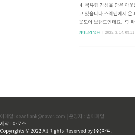
🌲 북유럽 감성을 담은 아
고 있습니다.스웨덴에서 온 
웃도어 브랜드인데요. 🛒 
아웃도어 제품을 만나보세요!
카테고리 없음
2025. 3. 14. 09:11
남부 스몰란드 지역에서 탄
적인 아웃도어 제품을 선보이
컬러와 디자인✔ 강한 내구성
높은 아웃도어 의류🏕️ 북유럽
이메일: seanflank@naver.com | 운영자 : 별이파덜
제작 : 아로스
Copyrights © 2022 All Rights Reserved by (주)아백.