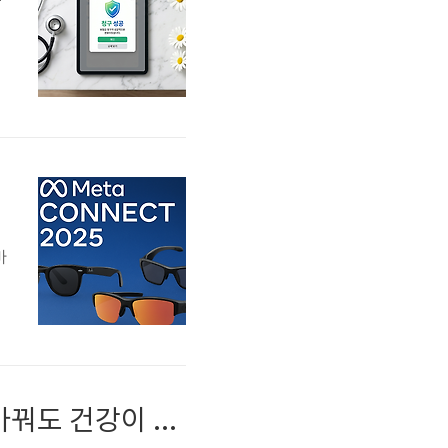
늘
제
엇
찍
식
출시
마
능
입 테이프 하나로 치매·수면·통증까지? 숨 쉬는 방법만 바꿔도 건강이 달라집니다