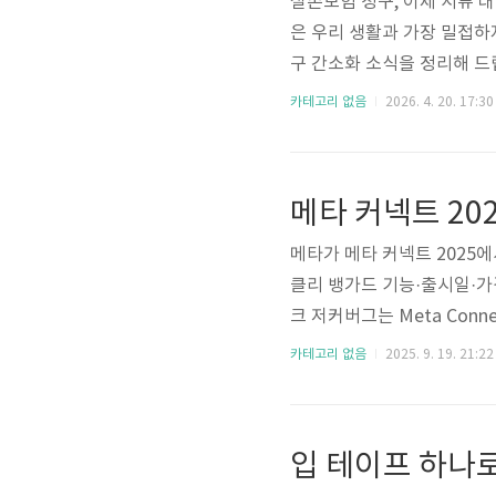
실손보험 청구, 이제 서류 대신
은 우리 생활과 가장 밀접하
구 간소화 소식을 정리해 드
복잡한 서류 절차 때문에 청
카테고리 없음
2026. 4. 20. 17:30
는 '실손24' 시스템을 통해
인가?기존에는 진료 후 종
어 앱에 등록해야 했습니다.
입니다.가입자가 병원 창구에
메타가 메타 커넥트 2025에
클리 뱅가드 기능·출시일·가격 
크 저커버그는 Meta Con
폰 이후 시대를 열 차세대 
카테고리 없음
2025. 9. 19. 21:22
였습니다.👓 레이밴 메타 Gen
3K 해상도 영상 촬영 (더 선
상대 목소리만 증폭다양한 컬러 